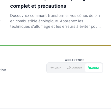
complet et précautions
Découvrez comment transformer vos cônes de pin
z
en combustible écologique. Apprenez les
techniques d'allumage et les erreurs à éviter pour
un goût fumé uniq...
APPARENCE
☀️
💻
🌙
Clair
Sombre
Auto
tion